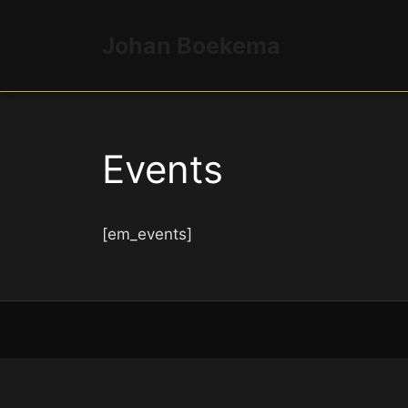
Ga
naar
Johan Boekema
de
inhoud
Events
[em_events]